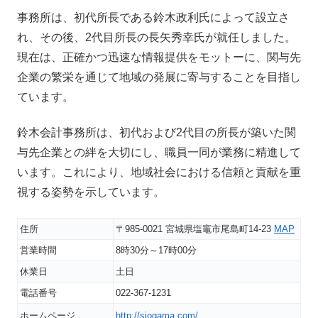
事務所は、初代所長である鈴木政利氏によって設立さ
れ、その後、2代目所長の長矢秀幸氏が就任しました。
現在は、正確かつ迅速な情報提供をモットーに、関与先
企業の繁栄を通じて地域の発展に寄与することを目指し
ています。
鈴木会計事務所は、初代および2代目の所長が築いた関
与先企業との絆を大切にし、職員一同が業務に精進して
います。これにより、地域社会における信頼と貢献を重
視する姿勢を示しています。
住所
〒985-0021 宮城県塩竈市尾島町14-23
MAP
営業時間
8時30分～17時00分
休業日
土日
電話番号
022-367-1231
ホームページ
http://siogama.com/