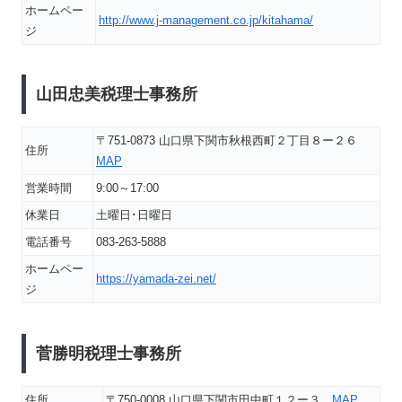
ホームペー
http://www.j-management.co.jp/kitahama/
ジ
山田忠美税理士事務所
〒751-0873 山口県下関市秋根西町２丁目８ー２６
住所
MAP
営業時間
9:00～17:00
休業日
土曜日･日曜日
電話番号
083-263-5888
ホームペー
https://yamada-zei.net/
ジ
菅勝明税理士事務所
住所
〒750-0008 山口県下関市田中町１２ー３
MAP