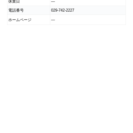
休業日
―
電話番号
029-742-2227
ホームページ
―