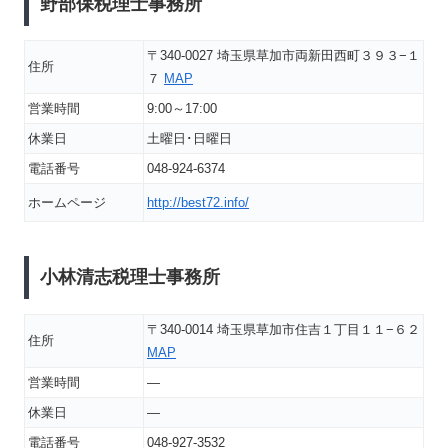
野部保税理士事務所
〒340-0027 埼玉県草加市両新田西町３９３−１
住所
７
MAP
営業時間
9:00～17:00
休業日
土曜日･日曜日
電話番号
048-924-6374
ホームページ
http://best72.info/
小林清志税理士事務所
〒340-0014 埼玉県草加市住吉１丁目１１−６２
住所
MAP
営業時間
―
休業日
―
電話番号
048-927-3532