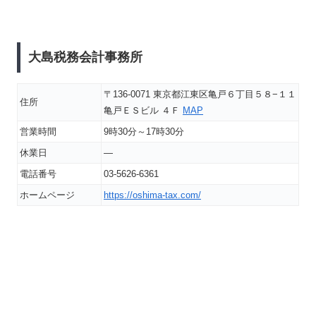
大島税務会計事務所
〒136-0071 東京都江東区亀戸６丁目５８−１１
住所
亀戸ＥＳビル ４Ｆ
MAP
営業時間
9時30分～17時30分
休業日
―
電話番号
03-5626-6361
ホームページ
https://oshima-tax.com/