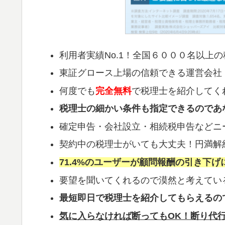
利用者実績No.1！全国６０００名以上
東証グロース上場の信頼できる運営会社
何度でも
完全無料
で税理士を紹介してく
税理士の細かい条件も指定できるのであ
確定申告・会社設立・相続税申告などニ
契約中の税理士がいても大丈夫！円満解
71.4%のユーザーが顧問報酬の引き下げ
要望を聞いてくれるので漠然と考えてい
最短即日で税理士を紹介してもらえるの
気に入らなければ断ってもOK！断り代