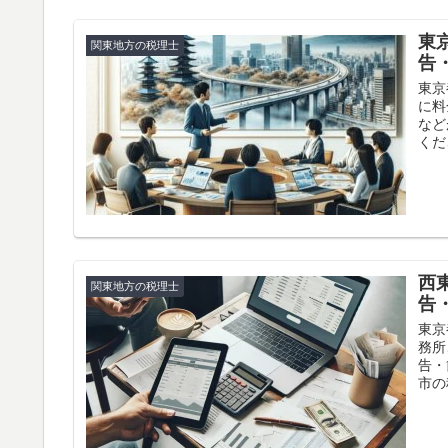
東
関東地方の税理士
告
東京
に料
など
くだ
西
関東地方の税理士
告
東京
務所
告・
市の