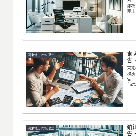
所ご
節税
理士
東
関東地方の税理士
告
東京
務所
告・
市の
狛
関東地方の税理士
告