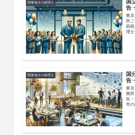
国
関東地方の税理士
告
東京
所ご
節税
理士
国
関東地方の税理士
告
東京
務所
告・
市の