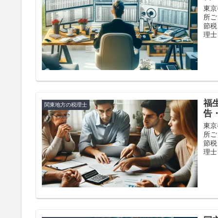
東京
所ご
節税
理士
福
関東地方の税理士
告
東京
所ご
節税
理士