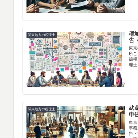
稲
関東地方の税理士
告
東京
所ご
節税
理士
武
関東地方の税理士
申
東京
事務
告・