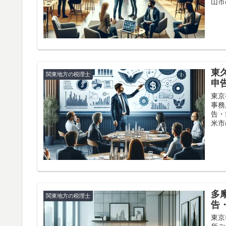
山市
東
関東地方の税理士
申
東京
事務
告・
米市
多
関東地方の税理士
告
東京