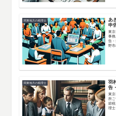
あ
関東地方の税理士
申
東京
事務
告・
野市
羽
関東地方の税理士
告
東京
所ご
節税
理士