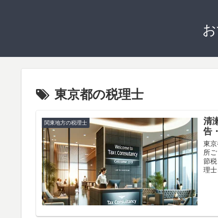
お
東京都の税理士
清
関東地方の税理士
告
東京
所ご
節税
理士