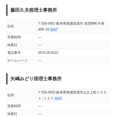
藤田久夫税理士事務所
〒505-0052 岐阜県美濃加茂市 加茂野町今泉
住所
409−10
MAP
営業時間
―
休業日
―
電話番号
0574-28-8222
ホームページ
―
矢嶋みどり税理士事務所
〒505-0003 岐阜県美濃加茂市山之上町１０９
住所
１−１２５
MAP
営業時間
―
休業日
―