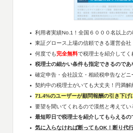
利用者実績No.1！全国６０００名以上
東証グロース上場の信頼できる運営会社
何度でも
完全無料
で税理士を紹介してく
税理士の細かい条件も指定できるのであ
確定申告・会社設立・相続税申告などニ
契約中の税理士がいても大丈夫！円満解
71.4%のユーザーが顧問報酬の引き下げ
要望を聞いてくれるので漠然と考えてい
最短即日で税理士を紹介してもらえるの
気に入らなければ断ってもOK！断り代