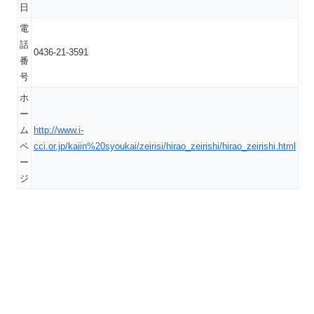
日
電
話
0436-21-3591
番
号
ホ
ー
ム
http://www.i-
ペ
cci.or.jp/kaiin%20syoukai/zeirisi/hirao_zeirishi/hirao_zeirishi.html
ー
ジ